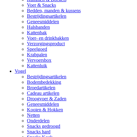
Voer & Snacks
Bedden, manden & kussens
Bestrijdingsartikelen
Geneesmiddelen
Halsbanden
Kattenbak
Voer- en drinkbakken
Verzorgingsproduct
Speelgoed
Krabpalen
Vervoersbox
Kattenluik
Vogel
Bestrijdingsartikelen
Bodembedekking
Broedartikelen
Cadeau artikelen
Droogvoer & Zaden
Geneesmiddelen
Kooien & Hokken
Netten
Onderdelen
Snacks gedroogd
Snacks hard