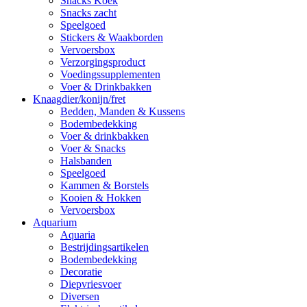
Snacks Koek
Snacks zacht
Speelgoed
Stickers & Waakborden
Vervoersbox
Verzorgingsproduct
Voedingssupplementen
Voer & Drinkbakken
Knaagdier/konijn/fret
Bedden, Manden & Kussens
Bodembedekking
Voer & drinkbakken
Voer & Snacks
Halsbanden
Speelgoed
Kammen & Borstels
Kooien & Hokken
Vervoersbox
Aquarium
Aquaria
Bestrijdingsartikelen
Bodembedekking
Decoratie
Diepvriesvoer
Diversen