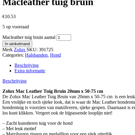
Macleather tuig bruin
€
10.53
5 op voorraad
Macleather tuig bruin aantal
In winkelmand
Merk
Zolux
SKU:
391725
Categories:
Halsbanden
,
Hond
Beschrijving
Extra informatie
Beschrijving
Zolux Mac Leather Tuig Bruin 20mm x 50-75 cm
De Zolux Mac Leather Tuig Bruin van 20mm x 50-75 cm
is een leu
Een vrolijke en toch sjieke look, dat is waar de Mac Leather hondentu
hondentuig is voorzien van matzilveren, sjieke gespen. Daarnaast is er
los kunt klikken. Vergeet ook de bijpassende looplijn niet!
– Zacht kunstleren tuig voor de hond
– Met leuk motief
– Matzilveren ringen en medaillion voor een sjiek uiterlijk