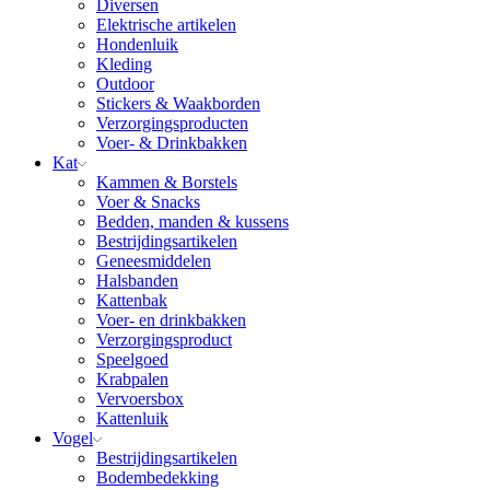
Diversen
Elektrische artikelen
Hondenluik
Kleding
Outdoor
Stickers & Waakborden
Verzorgingsproducten
Voer- & Drinkbakken
Kat
Kammen & Borstels
Voer & Snacks
Bedden, manden & kussens
Bestrijdingsartikelen
Geneesmiddelen
Halsbanden
Kattenbak
Voer- en drinkbakken
Verzorgingsproduct
Speelgoed
Krabpalen
Vervoersbox
Kattenluik
Vogel
Bestrijdingsartikelen
Bodembedekking