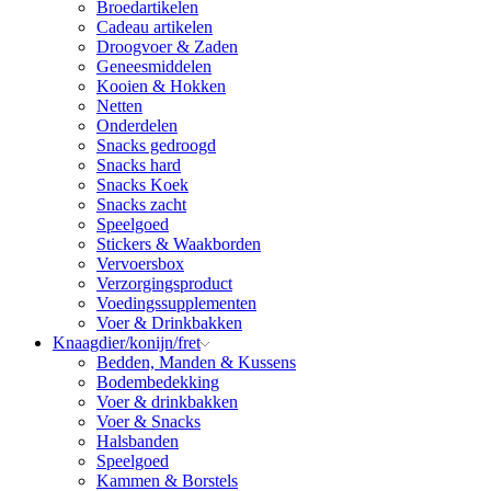
Broedartikelen
Cadeau artikelen
Droogvoer & Zaden
Geneesmiddelen
Kooien & Hokken
Netten
Onderdelen
Snacks gedroogd
Snacks hard
Snacks Koek
Snacks zacht
Speelgoed
Stickers & Waakborden
Vervoersbox
Verzorgingsproduct
Voedingssupplementen
Voer & Drinkbakken
Knaagdier/konijn/fret
Bedden, Manden & Kussens
Bodembedekking
Voer & drinkbakken
Voer & Snacks
Halsbanden
Speelgoed
Kammen & Borstels