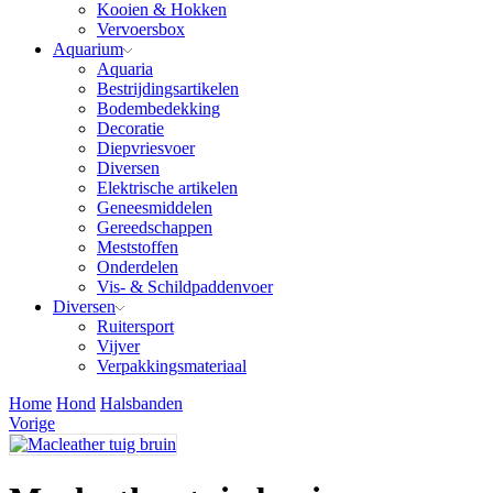
Kooien & Hokken
Vervoersbox
Aquarium
Aquaria
Bestrijdingsartikelen
Bodembedekking
Decoratie
Diepvriesvoer
Diversen
Elektrische artikelen
Geneesmiddelen
Gereedschappen
Meststoffen
Onderdelen
Vis- & Schildpaddenvoer
Diversen
Ruitersport
Vijver
Verpakkingsmateriaal
Home
Hond
Halsbanden
Vorige