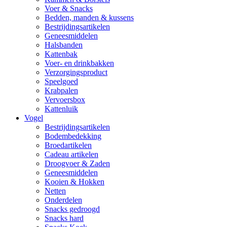
Voer & Snacks
Bedden, manden & kussens
Bestrijdingsartikelen
Geneesmiddelen
Halsbanden
Kattenbak
Voer- en drinkbakken
Verzorgingsproduct
Speelgoed
Krabpalen
Vervoersbox
Kattenluik
Vogel
Bestrijdingsartikelen
Bodembedekking
Broedartikelen
Cadeau artikelen
Droogvoer & Zaden
Geneesmiddelen
Kooien & Hokken
Netten
Onderdelen
Snacks gedroogd
Snacks hard