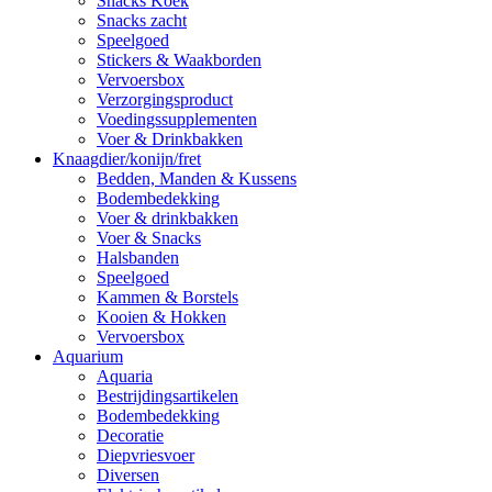
Snacks Koek
Snacks zacht
Speelgoed
Stickers & Waakborden
Vervoersbox
Verzorgingsproduct
Voedingssupplementen
Voer & Drinkbakken
Knaagdier/konijn/fret
Bedden, Manden & Kussens
Bodembedekking
Voer & drinkbakken
Voer & Snacks
Halsbanden
Speelgoed
Kammen & Borstels
Kooien & Hokken
Vervoersbox
Aquarium
Aquaria
Bestrijdingsartikelen
Bodembedekking
Decoratie
Diepvriesvoer
Diversen